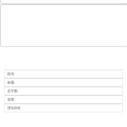
段号:
标题:
总字数:
进度:
理论码长: