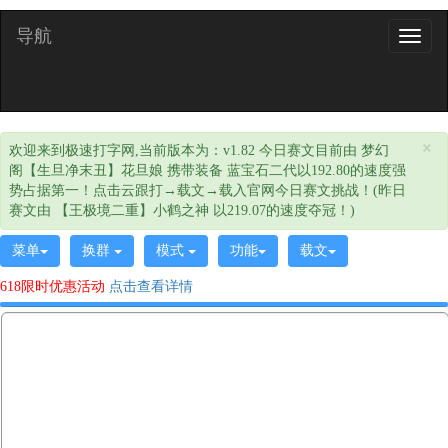
导航
导
航
×
欢迎来到极速打字网,当前版本为：v1.82 今日赛文目前由 梦幻
阁【生旦净末丑】花旦娘 携带装备 蓝宝石二代以192.80的速度强
势占据第一！点击云跟打→载文→载入官网今日赛文挑战！(昨日
赛文由 【王极境二重】小鹤之神 以219.07的速度夺冠！)
菜单
换群
模式
功能
载文
618限时优惠活动
点击查看详情