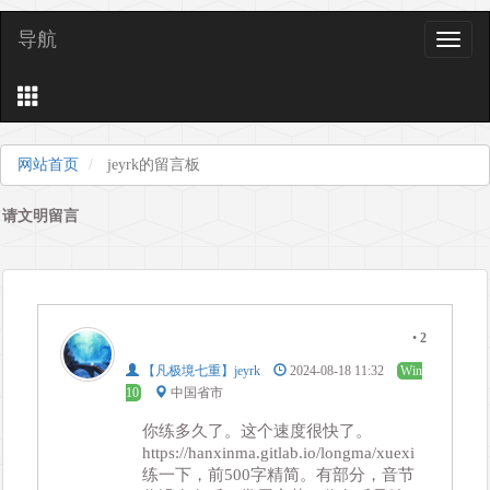
导航
导
航
网站首页
jeyrk的留言板
请文明留言
•
2
【凡极境七重】jeyrk
2024-08-18 11:32
Win
10
中国省市
你练多久了。这个速度很快了。
https://hanxinma.gitlab.io/longma/xuexi
练一下，前500字精简。有部分，音节