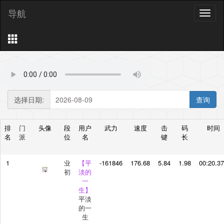
导航
导
航
选择日期:
排
门
头像
段
用户
武力
速度
击
码
时间
名
派
位
名
键
长
1
业
【平
-161846
176.68
5.84
1.98
00:20.3
初
淡的
一
生】
平淡
的一
生