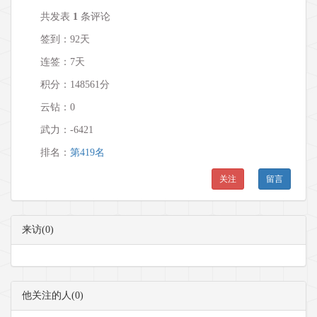
共发表
1
条评论
签到：92天
连签：7天
积分：148561分
云钻：0
武力：
-6421
排名：
第419名
关注
留言
来访(0)
他关注的人(0)