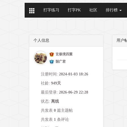
打字练习
打字PK
社区
排行榜
个人信息
用户
玄极境四重
韶广君
注册时间:
2024-01-03 18:26
社龄:
949天
最后登录:
2026-06-29 22:28
状态:
离线
共发表
0
篇主题帖
共发表
1
条评论