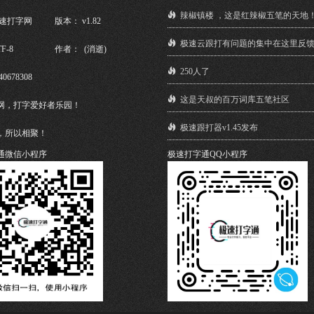
辣椒镇楼 ，这是红辣椒五笔的天地
极速打字网
版本： v1.82
极速云跟打有问题的集中在这里反
F-8
作者： (消逝)
250人了
40678308
这是天叔的百万词库五笔社区
网，打字爱好者乐园！
极速跟打器v1.45发布
，所以相聚！
通微信小程序
极速打字通QQ小程序