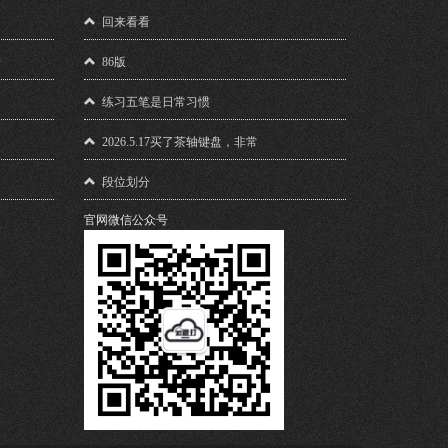
！
回来看看
馈
86版
练习五笔是日常习惯
2026.5.17买了茶轴键盘，非常
段位划分
官网微信公众号