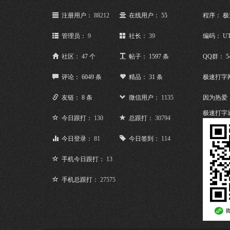
注册用户：
88212
在线用户： 55
程序： 
管理员：
9
社长：
39
编码： UT
社区： 47 个
帖子： 1597 条
QQ群： 5
评论： 6049 条
精品： 31 条
极速打字
友链： 8 条
微信用户：
1135
因为热爱
极速打字
今日跟打：
130
总跟打：
30794
今日登录：
81
今日签到：
114
手机今日跟打：
13
手机总跟打：
27575