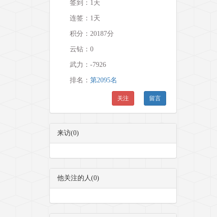
签到：1天
连签：1天
积分：20187分
云钻：0
武力：
-7926
排名：
第2095名
关注
留言
来访(0)
他关注的人(0)