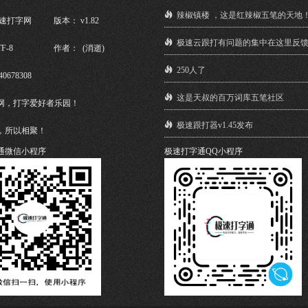
辣椒镇楼 ，这是红辣椒五笔的天地
极速打字网
版本： v1.82
极速云跟打有问题的集中在这里反
F-8
作者： (消逝)
250人了
40678308
这是天叔的百万词库五笔社区
网，打字爱好者乐园！
极速跟打器v1.45发布
，所以相聚！
通微信小程序
极速打字通QQ小程序