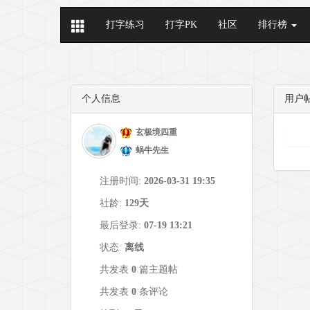
打字练习
打字PK
社区
排行榜
个人信息
用户
玄极境四重
蜗牛先生
注册时间:
2026-03-31 19:35
社龄:
129天
最后登录:
07-19 13:21
状态:
离线
共发表
0
篇主题帖
共发表
0
条评论