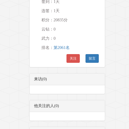
签到：1天
连签：1天
积分：20835分
云钻：0
武力：
0
排名：
第2061名
关注
留言
来访(0)
他关注的人(0)