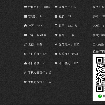
注册用户：
88186
在线用户： 62
程序： 
管理员：
9
社长：
39
编码： UT
社区： 47 个
帖子： 1597 条
QQ群： 5
评论： 6049 条
精品： 31 条
极速打字
友链： 8 条
微信用户：
1135
因为热爱
极速打字
今日跟打：
127
总跟打：
30778
今日登录：
71
今日签到：
102
手机今日跟打：
15
手机总跟打：
27571