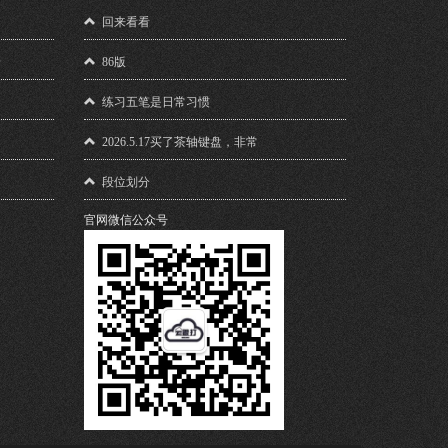
！
回来看看
馈
86版
练习五笔是日常习惯
2026.5.17买了茶轴键盘，非常
段位划分
官网微信公众号