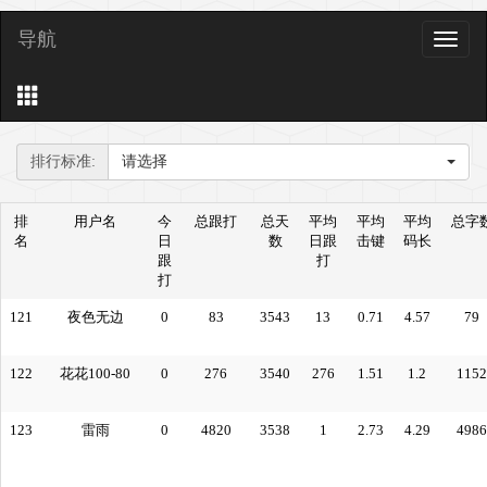
导航
导
航
排行标准:
请选择
排
用户名
今
总跟打
总天
平均
平均
平均
总字
名
日
数
日跟
击键
码长
跟
打
打
121
夜色无边
0
83
3543
13
0.71
4.57
79
122
花花100-80
0
276
3540
276
1.51
1.2
1152
123
雷雨
0
4820
3538
1
2.73
4.29
4986