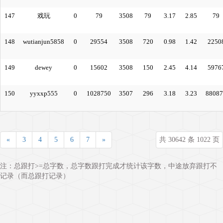
147
戏玩
0
79
3508
79
3.17
2.85
79
148
wutianjun5858
0
29554
3508
720
0.98
1.42
2250
149
dewey
0
15602
3508
150
2.45
4.14
5976
150
yyxxp555
0
1028750
3507
296
3.18
3.23
88087
«
3
4
5
6
7
»
共 30642 条 1022 页
注：总跟打>=总字数，总字数跟打完成才统计该字数，中途放弃跟打不
记录（而总跟打记录）