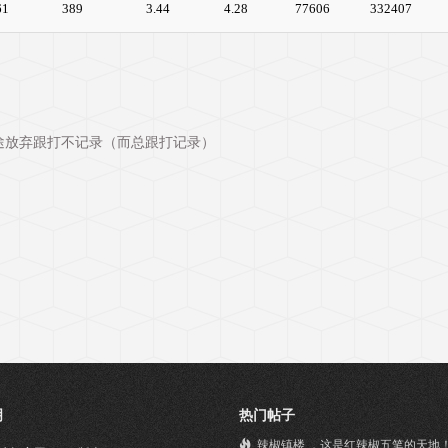
61
389
3.44
4.28
77606
332407
途放弃跟打不记录（而总跟打记录）
明
热门帖子
辣椒镇楼 ，这是红辣椒五笔的天地