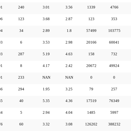
01
240
3.01
3.56
1339
4766
96
123
3.68
2.87
123
353
94
34
2.89
1.8
57499
103775
93
6
3.53
2.98
20166
60041
93
287
5.19
4.63
158
732
91
8
4.17
2.42
20672
49924
91
233
NAN
NAN
0
0
86
294
1.95
3.25
79
257
85
40
5.35
4.36
17519
76349
84
5
2.94
4.04
1485
5997
76
60
3.32
3.08
126202
388232