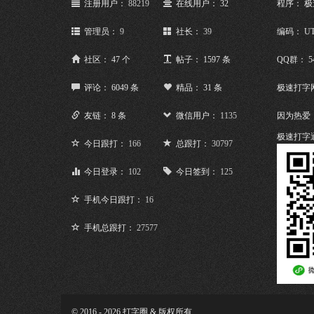
注册用户：
88219
在线用户： 32
程序： 
管理员：
9
社长：
39
编码： UT
社区： 47 个
帖子： 1597 条
QQ群： 5
评论： 6049 条
精品： 31 条
极速打字
友链： 8 条
微信用户：
1135
因为热爱
极速打字
今日跟打：
166
总跟打：
30797
今日登录：
102
今日签到：
125
手机今日跟打：
16
手机总跟打：
27577
© 2016 - 2026 打字圈 & 版权所有