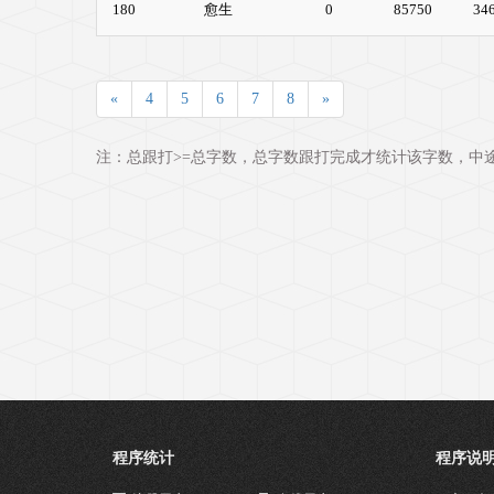
180
愈生
0
85750
34
«
4
5
6
7
8
»
注：总跟打>=总字数，总字数跟打完成才统计该字数，中
程序统计
程序说