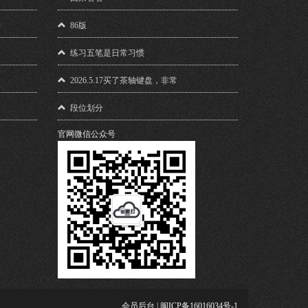
馈
86版
练习五笔是日常习惯
2026.5.17买了茶轴键盘，非常
段位划分
官网微信公众号
会员后台
|
闽ICP备16016034号-1