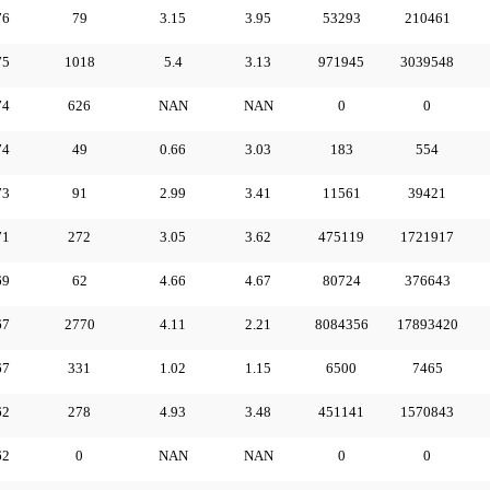
76
79
3.15
3.95
53293
210461
75
1018
5.4
3.13
971945
3039548
74
626
NAN
NAN
0
0
74
49
0.66
3.03
183
554
73
91
2.99
3.41
11561
39421
71
272
3.05
3.62
475119
1721917
69
62
4.66
4.67
80724
376643
67
2770
4.11
2.21
8084356
17893420
67
331
1.02
1.15
6500
7465
62
278
4.93
3.48
451141
1570843
62
0
NAN
NAN
0
0