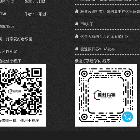
极速打字网
版本： v1.82
极速云跟打有问题的集中在这里反
F-8
作者： (消逝)
250人了
40678308
这是天叔的百万词库五笔社区
网，打字爱好者乐园！
极速跟打器v1.45发布
，所以相聚！
通微信小程序
极速打字通QQ小程序