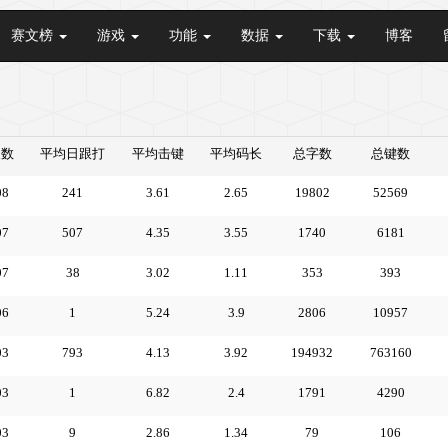
赛文榜
游戏
功能
数据
下载
博客
天数
平均日跟打
平均击键
平均码长
总字数
总键数
08
241
3.61
2.65
19802
52569
07
507
4.35
3.55
1740
6181
07
38
3.02
1.11
353
393
06
1
5.24
3.9
2806
10957
03
793
4.13
3.92
194932
763160
03
1
6.82
2.4
1791
4290
03
9
2.86
1.34
79
106