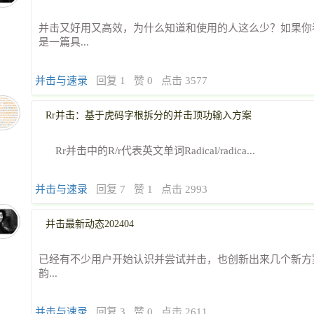
并击又好用又高效，为什么知道和使用的人这么少？如果你
是一篇具...
并击与速录
回复 1
赞 0
点击 3577
Rr并击：基于虎码字根拆分的并击顶功输入方案
Rr并击中的R/r代表英文单词Radical/radica...
并击与速录
回复 7
赞 1
点击 2993
并击最新动态202404
已经有不少用户开始认识并尝试并击，也创新出来几个新方案
韵...
并击与速录
回复 3
赞 0
点击 2611