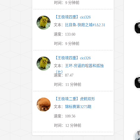
时间：9 分钟前
【王极境四重】cici326
文本：
比目鱼-快跑之城#1Δ2.31
速度：133.60
时间：9 分钟前
【王极境四重】cici326
文本：
王坏-穷逼的喧嚣和孤独
（七）
速度：87.47
时间：11 分钟前
【王极境二重】虎鹤双形
文本：
锦标赛第3275期
速度：109.56
时间：12 分钟前