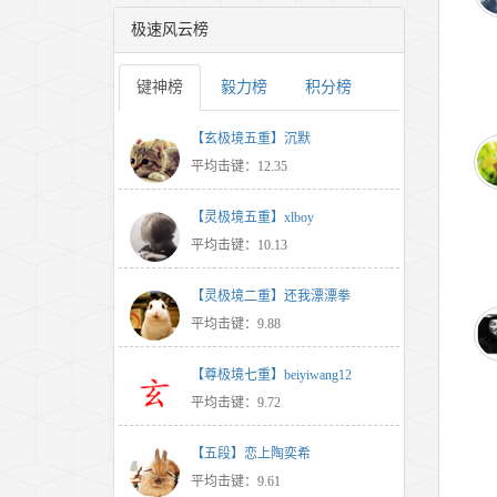
极速风云榜
键神榜
毅力榜
积分榜
【玄极境五重】沉默
平均击键：12.35
【灵极境五重】xlboy
平均击键：10.13
【灵极境二重】还我漂漂拳
平均击键：9.88
【尊极境七重】beiyiwang12
平均击键：9.72
【五段】恋上陶奕希
平均击键：9.61