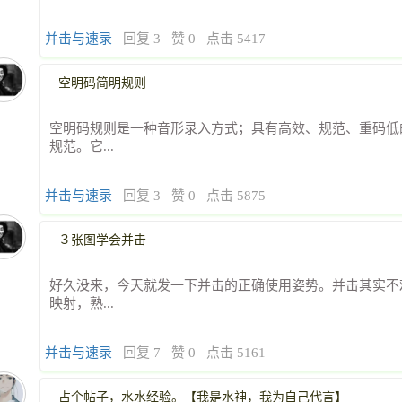
并击与速录
回复 3
赞 0
点击 5417
空明码简明规则
空明码规则是一种音形录入方式；具有高效、规范、重码低
规范。它...
并击与速录
回复 3
赞 0
点击 5875
３张图学会并击
好久没来，今天就发一下并击的正确使用姿势。并击其实不
映射，熟...
并击与速录
回复 7
赞 0
点击 5161
占个帖子，水水经验。【我是水神，我为自己代言】