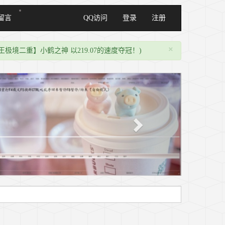
留言
QQ访问
登录
注册
×
极境二重】小鹤之神 以219.07的速度夺冠！)