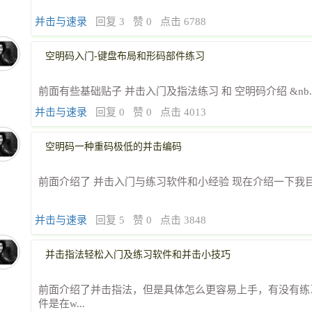
并击与速录
回复 3
赞 0
点击 6788
空明码入门-键盘布局和形码部件练习
前面有些基础贴子 并击入门及指法练习 和 空明码介绍 &nb..
并击与速录
回复 0
赞 0
点击 4013
空明码一种重码极低的并击编码
前面介绍了 并击入门与练习软件和小经验 现在介绍一下我目
并击与速录
回复 5
赞 0
点击 3848
并击指法轻松入门及练习软件和并击小技巧
前面介绍了并击指法，但是具体怎么更容易上手，有没有练
件是在w...