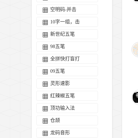
空明码-并击
10字一组，击
新世纪五笔
98五笔
全拼快打盲打
09五笔
灵形速影
红辣椒五笔
顶功输入法
仓颉
龙码音形