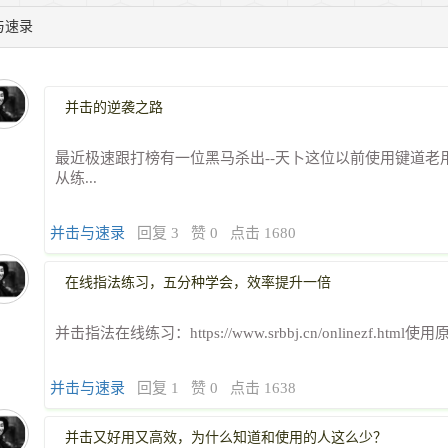
与速录
并击的逆袭之路
最近极速跟打榜有一位黑马杀出--天卜这位以前使用键道老
从练...
并击与速录
回复 3
赞 0
点击 1680
在线指法练习，五分种学会，效率提升一倍
并击指法在线练习：https://www.srbbj.cn/onlinezf.html使
并击与速录
回复 1
赞 0
点击 1638
并击又好用又高效，为什么知道和使用的人这么少？