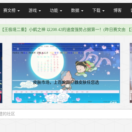
赛文榜
游戏
功能
数据
下载
博客
 【王极境二重】小鹤之神 以208.42的速度强势占据第一！(昨日赛文由 【王
皮肤市场，上百款跟打器皮肤任您选