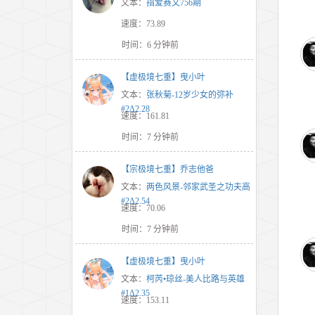
文本：
指爱赛文756期
速度：73.89
时间：6 分钟前
【虚极境七重】曳小叶
文本：
张秋菊-12岁少女的弥补
#2Δ2.28
速度：161.81
时间：7 分钟前
【宗极境七重】乔志他爸
文本：
两色风景-邻家武圣之功夫高
#2Δ2.54
速度：70.06
时间：7 分钟前
【虚极境七重】曳小叶
文本：
柯芮•琼丝-美人比路与英雄
#1Δ2.35
速度：153.11