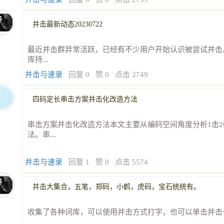
并击最新动态20230722
最近并击群异常活跃，已经有不少用户开始认识被尝试并击。
库持...
并击与速录
回复 0
赞 0
点击 2749
四码定长串击方案并击化改造方法
串击方案并击化改造方法本文主要从编码空间角度分析1击
法。串...
并击与速录
回复 1
赞 0
点击 5574
并击大集合，五笔，郑码，小鹤，虎码，宝石统统有。
收集了各种词库，可以使用并击方式打字，也可以单击并击一起结合