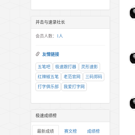
并击与速录社长
会员人数：
1人
友情链接
五笔吧
极速跟打器
灵形速影
红辣椒五笔
老范官网
三码郑码
打字俱乐部
我爱打字网
极速成绩榜
最新成绩
赛文榜
成绩榜