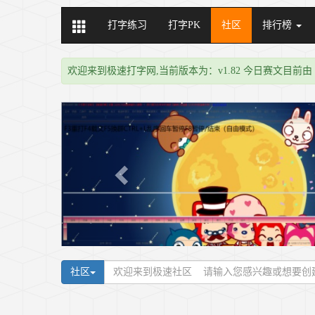
打字练习
打字PK
社区
排行榜
欢迎来到极速打字网,当前版本为：v1.82 今日赛文目前由
社区