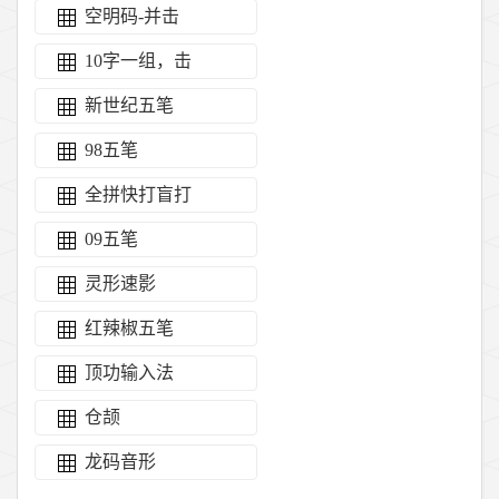
空明码-并击
10字一组，击
新世纪五笔
98五笔
全拼快打盲打
09五笔
灵形速影
红辣椒五笔
顶功输入法
仓颉
龙码音形