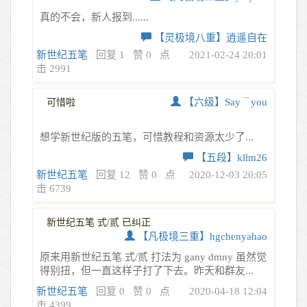
真的不会，新人报到......
【灵极境八重】逍遥自在
新世纪五笔
回复 1
赞 0
点
2021-02-24 20:01
击 2991
【六级】Say﹉you
可惜啦
想学新世纪版的五笔，可惜教程和资源太少了...
【五段】kllm26
新世纪五笔
回复 12
赞 0
点
2020-12-03 20:05
击 6739
新世纪五笔 式/贰 已纠正
【凡极境三重】hgchenyahao
原来用新世纪五笔 式/贰 打法为 gany dmny 虽然觉
得别扭，但一直这样子打了下去。昨天和群友...
新世纪五笔
回复 0
赞 0
点
2020-04-18 12:04
击 4399