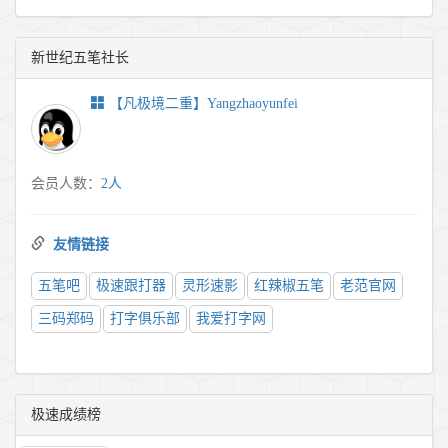
新世纪五笔社长
【凡极境二重】Yangzhaoyunfei
会员人数：
2人
友情链接
五笔吧
极速跟打器
灵形速影
红辣椒五笔
老范官网
三码郑码
打字俱乐部
我爱打字网
极速成绩榜