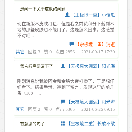
想问一下关于皮肤的问题
【王极境一重】小傻瓜
现在新版本皮肤打包，但是我之前花积分下载到本
地的那些皮肤也不能用了，这是怎么回事，这感觉
不对吧...
【宗极境二重】消逝
其它
回复 3
赞 0
点击 2856
2021-09-17 17:30
【天极境大圆满】阳光海
留言板需要清下了
刚刚消息说我被阿金和金铭大帝打惨了，于是想仔
细看下。结果手滑，翻到了留言，发现这里的前几
条（168－...
【天极境大圆满】阳光海
其它
回复 2
赞 0
点击 5365
2021-06-26 09:15
【皇极境二重】长歌不散
有意思的句子