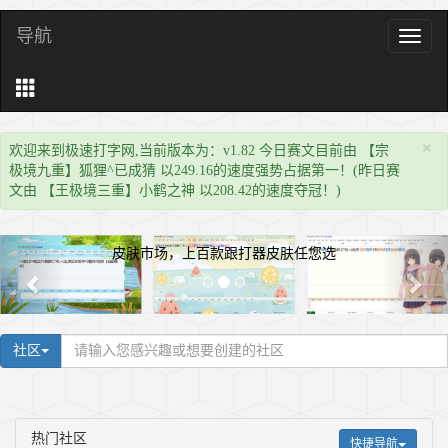
导航
导
航
×
欢迎来到极速打字网,当前版本为：v1.82 今日赛文目前由 【宗
极境九重】狐狸^已成猜 以249.16的速度强势占据第一！(昨日赛
文由 【王极境三重】小鹤之神 以208.42的速度夺冠！)
皮肤市场，上百款跟打器皮肤任您选
社区
热门社区
快捷导航