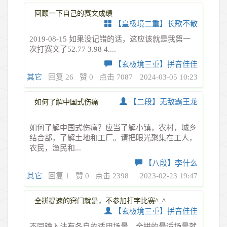
回顾一下自己的赛文成绩
【皇极境二重】长歌不散
2019-08-15 如果没记错的话，这应该就是我第一
次打赛文了52.77 3.98 4....
【玄极境三重】拼音佳佳
其它
回复 26
赞 0
点击 7087
2024-03-05 10:23
【二段】无敌霸王龙
如何了解中国式伤痛
如何了解中国式伤痛？应当了解小镇，农村，城乡
结合部，了解土地和工厂。请把眼光聚集在工人，
农民，渔民和...
【八段】李什么
其它
回复 1
赞 0
点击 2398
2023-02-23 19:47
全拼提速的窍门就是，不参加打字比赛^_^
【玄极境三重】拼音佳佳
不同输入法有各自的适用场景。全拼的最适场景就