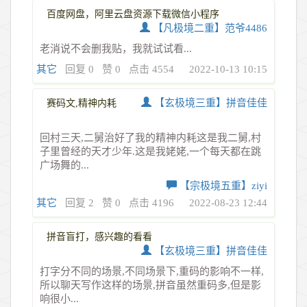
百度网盘，阿里云盘资源下载微信小程序
【凡极境二重】范爷4486
老消说不会删我贴，我就试试看...
其它
回复 0
赞 0
点击 4554
2022-10-13 10:15
【玄极境三重】拼音佳佳
赛码文,精神内耗
回村三天,二舅治好了我的精神内耗这是我二舅,村
子里曾经的天才少年.这是我姥姥,一个每天都在跳
广场舞的...
【宗极境五重】ziyi
其它
回复 2
赞 0
点击 4196
2022-08-23 12:44
拼音盲打，感兴趣的看看
【玄极境三重】拼音佳佳
打字分不同的场景,不同场景下,重码的影响不一样,
所以聊天写作这样的场景,拼音虽然重码多,但是影
响很小...