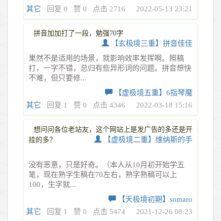
其它
回复 0
赞 0
点击 2716
2022-05-13 23:21
拼音加加打了一段，勉强70字
【玄极境三重】拼音佳佳
果然不是适用的场景，就影响效率发挥啊。照稿
打，一字不错，总归有些异形词的问题。拼音想快
不难，但只要修...
【虚极境五重】6指琴魔
其它
回复 1
赞 0
点击 4346
2022-03-18 15:16
想问问各位老站友，这个网站上是发广告的多还是开
【虚极境二重】维纳斯的手
挂的多？
没有恶意，只是好奇。（本人从10月初开始学五
笔，现在熟字生稿在70左右，熟字熟稿可以上
100，生字就...
【天极境初期】somaro
其它
回复 1
赞 0
点击 5474
2021-12-26 08:23