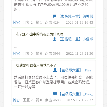
是想打,聊天写作这些.60及格,100满分.达不到60
的...
【玄极境一重】怒独僧
其它
回复 2
赞 1
点击 4294
2023-01-13 16:43
有识别不出字的情况是为什么呢
【王极境一重】小傻瓜
...
其它
回复 0
赞 0
点击 3998
2022-11-28 21:30
极速跟打器客户端登录不了
【皇极境六重】_Five_
然后跟打器器登录不上去了，网页端都能登，还能
发帖，但桌面客户端登录提示用户名或密码错误。
一开始以为是...
【皇极境六重】_Five_
其它
回复 2
赞 0
点击 4683
2022-11-11 22:22