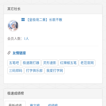
其它社长
【皇极境二重】长歌不散
会员人数：
1人
友情链接
五笔吧
极速跟打器
灵形速影
红辣椒五笔
老范官网
三码郑码
打字俱乐部
我爱打字网
极速成绩榜
最新成绩
赛文榜
成绩榜