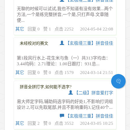
无聊的时候可以试试,我也不知道有没有效果...两个
方法,一个是练完整拼音,一个是,只打声母.文章随
便...
其它
回复 0
赞 1
点击 2252
2024-05-04 22:08
【玄极境三重】拼音佳佳
未经校对的赛文
第1段风行水上-花生米与鱼（一）共313字均击：
3.44均码：2.71理论：1.00日跟打：931总...
其它
回复 0
赞 0
点击 1579
2024-03-14 21:51
拼音全拼打字,如何能不选字?
【二级】拼音爱打字
易大师定字码,辅助码选字码的好处1,不影响打词组
设计.2,可以先取尾部,并且不影响重码3,记住40个...
【玄极境三重】拼音佳佳
其它
回复 2
赞 0
点击 3552
2024-03-05 10:25