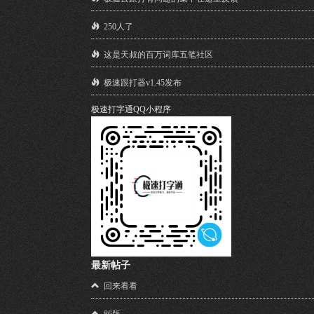
250人了
这是天叔的百万词库五笔社区
极速跟打器v1.45发布
极速打字通QQ小程序
最新帖子
回来看看