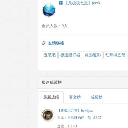
【凡极境七重】jeyrk
会员人数：
0人
友情链接
五笔吧
极速跟打器
灵形速影
红辣椒五笔
极速成绩榜
最新成绩
赛文榜
成绩榜
【尊极境九重】bzwhjsw
文本：
自己吓自己（5）Δ2.37
速度：111.83