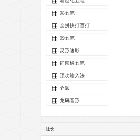
新世纪五笔
98五笔
全拼快打盲打
09五笔
灵形速影
红辣椒五笔
顶功输入法
仓颉
龙码音形
社长