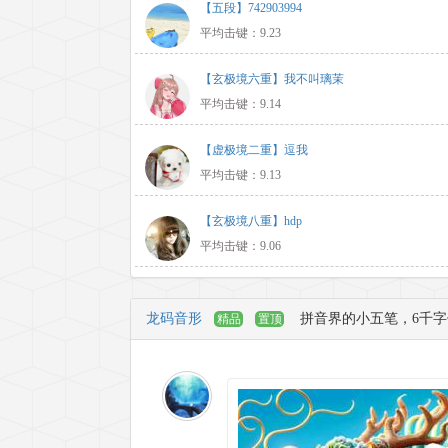
【五段】742903994
平均击键：9.23
【玄极境六重】我不叫璃茉
平均击键：9.14
【虚极境二重】逗我
平均击键：9.13
【玄极境八重】hdp
平均击键：9.06
龙码音形
拼音界的小五笔，6千字仅4
精品
置顶