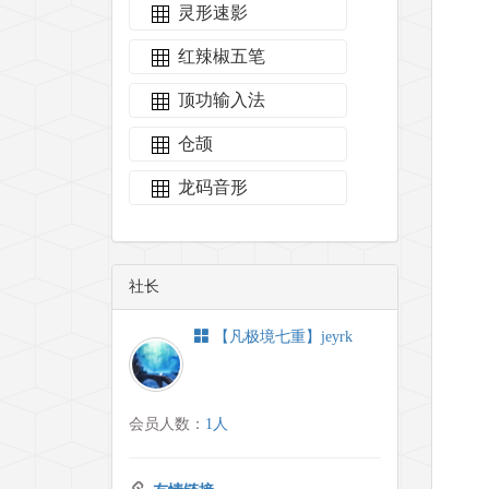
灵形速影
红辣椒五笔
顶功输入法
仓颉
龙码音形
社长
【凡极境七重】jeyrk
会员人数：
1人