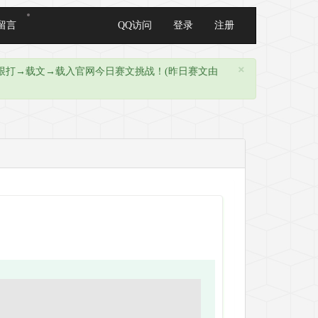
留言
QQ访问
登录
注册
×
点击云跟打→载文→载入官网今日赛文挑战！(昨日赛文由