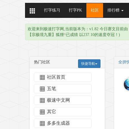
打字练习
打字PK
社区
排行榜
欢迎来到极速打字网,当前版本为：v1.82 今日赛文目前
【宗极境九重】狐狸^已成猜 以237.10的速度夺冠！)
热门社区
全拼
快捷导航
社区首页
五笔
极速中文网
其它
多多生成器