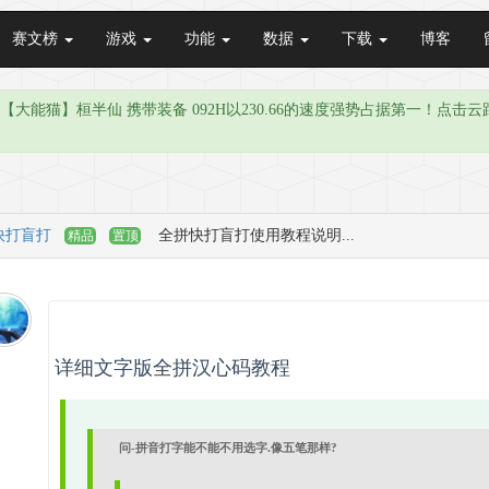
赛文榜
游戏
功能
数据
下载
博客
由 【大能猫】桓半仙 携带装备 092H以230.66的速度强势占据第一！
快打盲打
全拼快打盲打使用教程说明...
精品
置顶
详细文字版全拼汉心码教程
问-拼音打字能不能不用选字.像五笔那样?