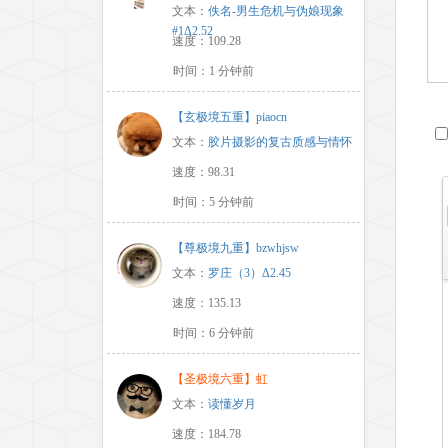
文本：
佚名-男生危机与伪娘现象
#1Δ2.52
速度：109.28
时间：1 分钟前
【玄极境五重】piaocn
文本：
胶片摄影的复古质感与情怀
速度：98.31
时间：5 分钟前
【尊极境九重】bzwhjsw
文本：
罗庄（3）Δ2.45
速度：135.13
时间：6 分钟前
【圣极境六重】虹
文本：
读懂岁月
速度：184.78