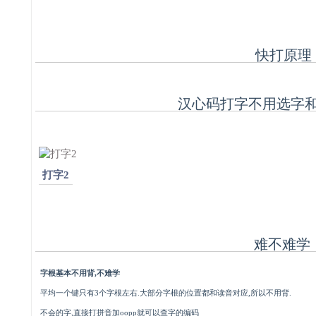
快打原理
汉心码打字不用选字
打字2
难不难学
字根基本不用背,不难学
平均一个键只有3个字根左右.大部分字根的位置都和读音对应,所以不用背.
不会的字,直接打拼音加oopp就可以查字的编码