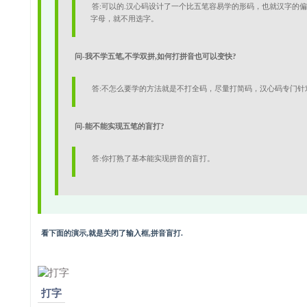
答:可以的.汉心码设计了一个比五笔容易学的形码，也就汉字的
字母，就不用选字。
问-我不学五笔,不学双拼,如何打拼音也可以变快?
答:不怎么要学的方法就是不打全码，尽量打简码，汉心码专门针
问-能不能实现五笔的盲打?
答:你打熟了基本能实现拼音的盲打。
看下面的演示,就是关闭了输入框,拼音盲打.
打字