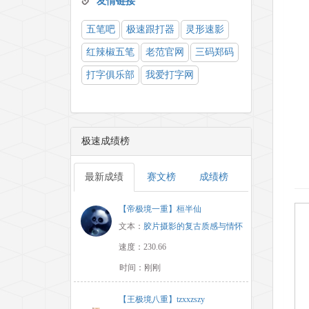
友情链接
五笔吧
极速跟打器
灵形速影
红辣椒五笔
老范官网
三码郑码
打字俱乐部
我爱打字网
极速成绩榜
最新成绩
赛文榜
成绩榜
【帝极境一重】桓半仙
文本：
胶片摄影的复古质感与情怀
速度：230.66
时间：刚刚
【王极境八重】tzxxzszy