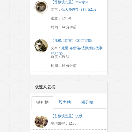
【尊极境九重】bzwhjsw
文本：
张天师偷盐（1）Δ2.32
速度：124.78
时间：14 分钟前
【凡极境四重】GGTT@86
文本：
尤里•布伊达-法伊娜的故事
#2Δ2.32
速度：39.64
时间：16 分钟前
极速风云榜
键神榜
毅力榜
积分榜
【玄极境五重】沉默
平均击键：12.35