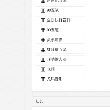
新世纪五笔
98五笔
全拼快打盲打
09五笔
灵形速影
红辣椒五笔
顶功输入法
仓颉
龙码音形
社长