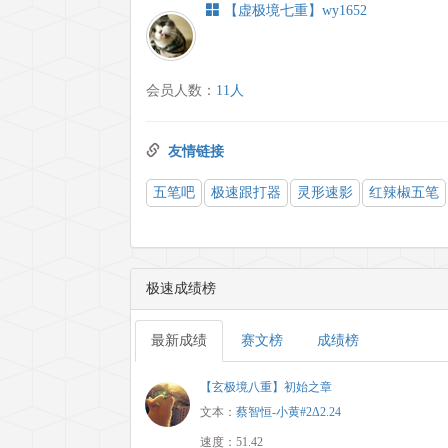
【虚极境七重】wy1652
会员人数：
11人
友情链接
五笔吧
极速跟打器
灵形速影
红辣椒五笔
极速成绩榜
最新成绩
赛文榜
成绩榜
【玄极境八重】初始之章
文本：
蔡智恒-小黄#2Δ2.24
速度：51.42